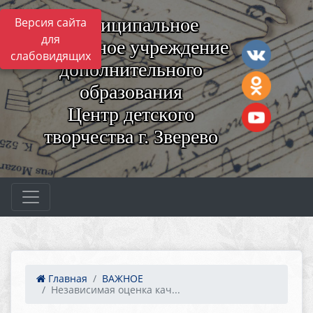
Муниципальное
Версия сайта
для
бюджетное учреждение
слабовидящих
дополнительного
образования
Центр детского
творчества г. Зверево
Главная
ВАЖНОЕ
Независимая оценка кач...